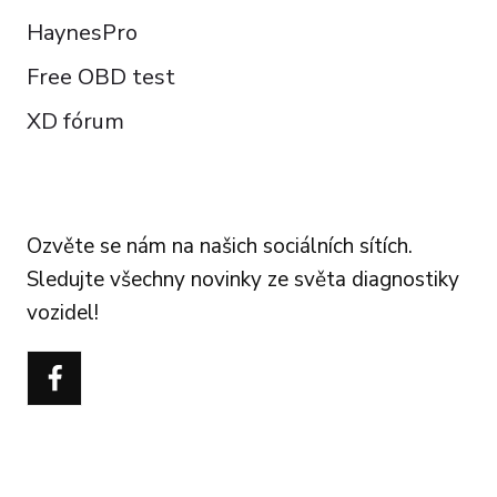
HaynesPro
Free OBD test
XD fórum
FOLLOW US
Ozvěte se nám na našich sociálních sítích.
Sledujte všechny novinky ze světa diagnostiky
vozidel!
Português do Brasil
Türkçe
Polski
Italiano
Español