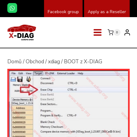
Přeskočit
Facebook group
Apply as a Reseller
na
obsah
0
Domů
/
Obchod
/
xdiag
/
BOOT z X-DIAG