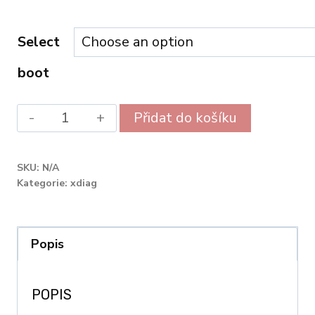
Select
boot
BOOT
Přidat do košíku
from
Alternative:
X-
SKU:
N/A
DIAG
Kategorie:
xdiag
quantity
Popis
POPIS