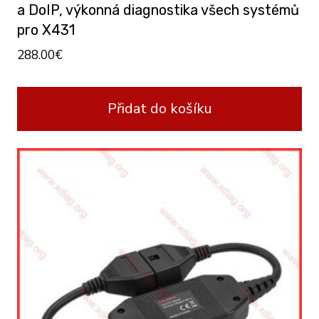
a DoIP, výkonná diagnostika všech systémů
pro X431
288.00
€
Přidat do košíku