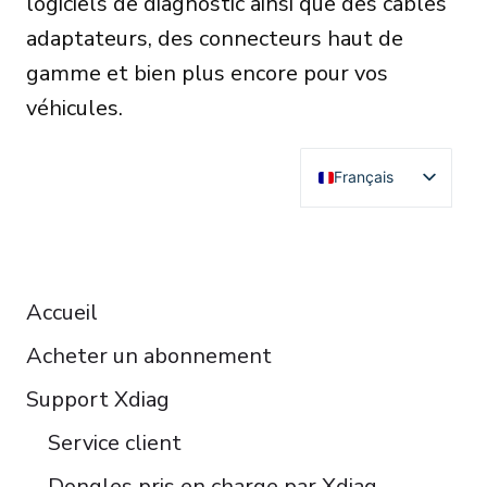
logiciels de diagnostic ainsi que des câbles
adaptateurs, des connecteurs haut de
gamme et bien plus encore pour vos
véhicules.
Français
English
Deutsch
RESOURCES
Español
Accueil
Italiano
Acheter un abonnement
Čeština
Polski
Support Xdiag
Türkçe
Service client
Português do Brasil
Dongles pris en charge par Xdiag