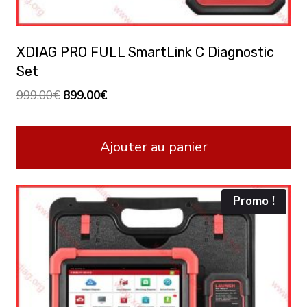
XDIAG PRO FULL SmartLink C Diagnostic
Set
Le
Le
999.00
€
899.00
€
prix
prix
initial
actuel
Ajouter au panier
était :
est :
999.00€.
899.00€.
Promo !