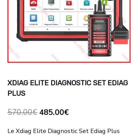
XDIAG ELITE DIAGNOSTIC SET EDIAG
PLUS
Le
Le
570.00
€
485.00
€
prix
prix
Le Xdiag Elite Diagnostic Set Ediag Plus
initial
actuel