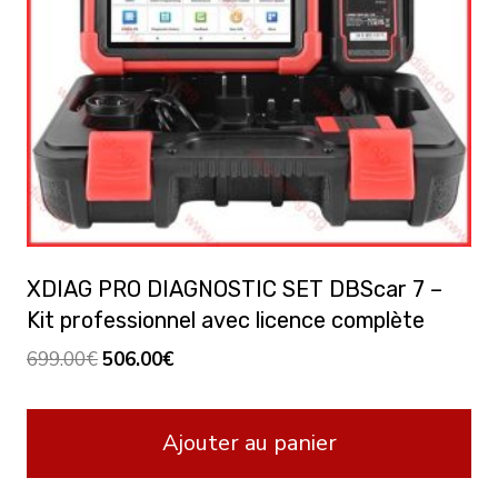
XDIAG PRO DIAGNOSTIC SET DBScar 7 –
Kit professionnel avec licence complète
Le
Le
699.00
€
506.00
€
prix
prix
initial
actuel
Ajouter au panier
était :
est :
699.00€.
506.00€.