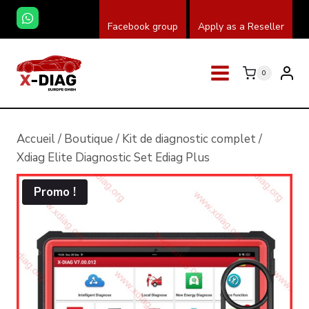
Skip
Facebook group
Apply as a Reseller
to
content
0
Accueil
/
Boutique
/
Kit de diagnostic complet
/
Xdiag Elite Diagnostic Set Ediag Plus
Promo !