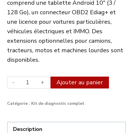
comprend une tablette Android 10″ (3 /
était :
est :
128 Go), un connecteur OBD2 Ediag+ et
570.00€.
485.00€.
une licence pour voitures particulières,
véhicules électriques et IMMO. Des
extensions optionnelles pour camions,
tracteurs, motos et machines lourdes sont
disponibles.
quantité
Alternat
Ajouter au panier
de
Xdiag
Catégorie :
Kit de diagnostic complet
Elite
Diagnostic
Set
Description