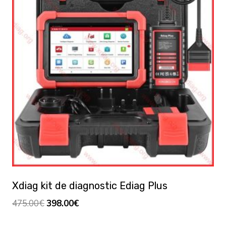
Xdiag kit de diagnostic Ediag Plus
Le
Le
475.00
€
398.00
€
prix
prix