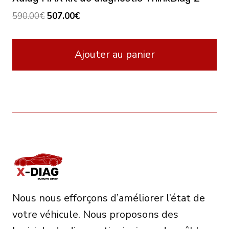
Le
Le
590.00
€
507.00
€
prix
prix
initial
actuel
Ajouter au panier
était :
est :
590.00€.
507.00€.
Nous nous efforçons d’améliorer l’état de
votre véhicule. Nous proposons des