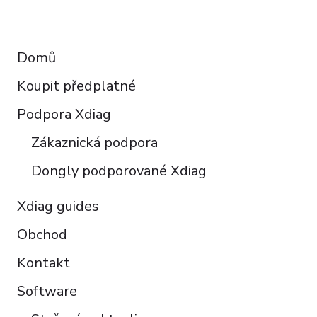
Deutsch
RESOURCES
Français
Domů
Español
Koupit předplatné
Italiano
Polski
Podpora Xdiag
Türkçe
Zákaznická podpora
Português do Brasil
Dongly podporované Xdiag
Xdiag guides
Obchod
Kontakt
Software