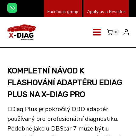
Přeskočit
Facebook group
Apply as a Reseller
na
obsah
0
KOMPLETNÍ NÁVOD K
FLASHOVÁNÍ ADAPTÉRU EDIAG
PLUS NA X-DIAG PRO
EDiag Plus je pokročilý OBD adaptér
používaný pro profesionální diagnostiku.
Podobně jako u DBScar 7 může být u