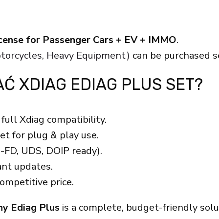
license for Passenger Cars + EV + IMMO
.
Motorcycles, Heavy Equipment)
can be purchased s
 XDIAG EDIAG PLUS SET?
full Xdiag compatibility.
t for plug & play use.
-FD, UDS, DOIP ready).
nt updates.
ompetitive price.
ny Ediag Plus
is a complete, budget-friendly so