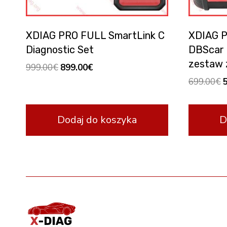
XDIAG PRO FULL SmartLink C
XDIAG 
Diagnostic Set
DBScar 
zestaw z
Original
Current
999.00
€
899.00
€
price
price
O
699.00
€
was:
is:
p
999.00€.
899.00€.
w
Dodaj do koszyka
D
6