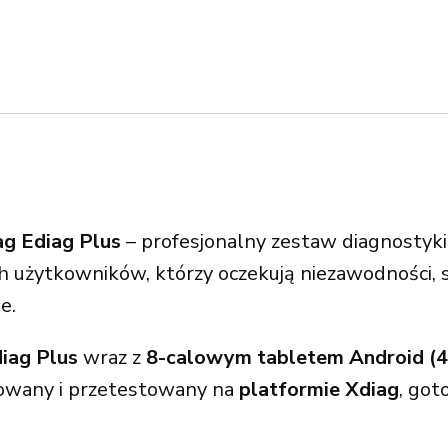
ag Ediag Plus
– profesjonalny zestaw diagnostyk
użytkowników, którzy oczekują niezawodności, sz
e.
iag Plus
wraz z
8-calowym tabletem Android (4
rowany i przetestowany na
platformie Xdiag
, got