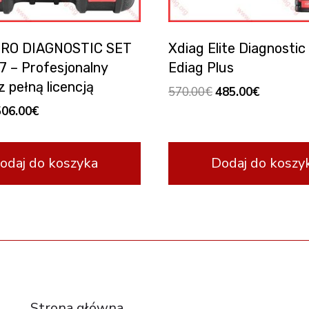
PRO DIAGNOSTIC SET
Xdiag Elite Diagnostic
7 – Profesjonalny
Ediag Plus
 pełną licencją
Original
Current
570.00
€
485.00
€
price
price
riginal
Current
506.00
€
was:
is:
rice
price
570.00€.
485.00€.
as:
is:
odaj do koszyka
Dodaj do koszy
99.00€.
506.00€.
RESOURCES
Strona główna