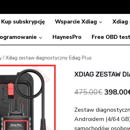
Kup subskrypcję
Wsparcie Xdiag
Xdiag
ogramowanie
HaynesPro
Free OBD tes
y
/
Xdiag zestaw diagnostyczny Ediag Plus
XDIAG ZESTAW D
Origina
475.00
€
398.00
price
Zestaw diagnostyczny
was:
Androidem (4/64 GB),
475.00
samochodów osobowy