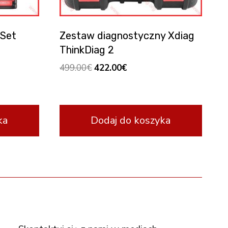
 Set
Zestaw diagnostyczny Xdiag
ThinkDiag 2
Original
Current
499.00
€
422.00
€
price
price
was:
is:
499.00€.
422.00€.
ka
Dodaj do koszyka
FOLLOW US