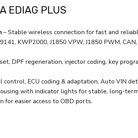
A EDIAG PLUS
h
– Stable wireless connection for fast and reliabl
SO9141, KWP2000, J1850 VPW, J1850 PWM, CAN, 
reset, DPF regeneration, injector coding, key pr
al control, ECU coding & adaptation, Auto VIN dete
ng with indicator lights for stable, long-term
n for easier access to OBD ports.