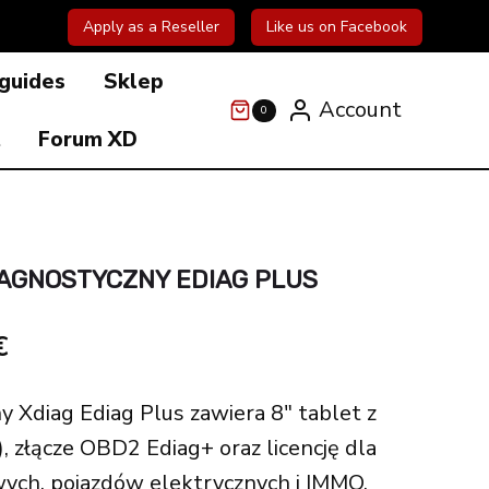
Apply as a Reseller
Like us on Facebook
 guides
Sklep
Account
0
t
Forum XD
IAGNOSTYCZNY EDIAG PLUS
l
Current
€
price
 Xdiag Ediag Plus zawiera 8″ tablet z
is:
 złącze OBD2 Ediag+ oraz licencję dla
€.
398.00€.
ch, pojazdów elektrycznych i IMMO.