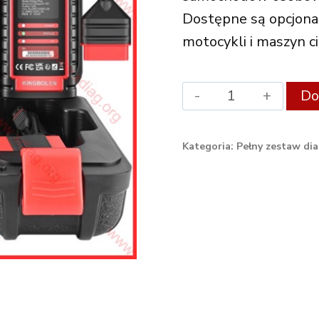
Dostępne są opcjonal
motocykli i maszyn ci
Xdiag
Do
Diagnostic
Set
Kategoria:
Pełny zestaw di
Ediag
Plus
quantity