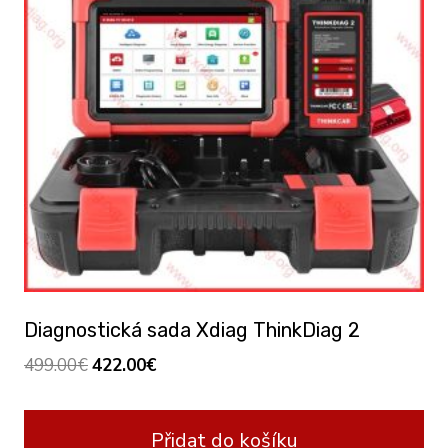
Diagnostická sada Xdiag ThinkDiag 2
Original
Current
499.00
€
422.00
€
price
price
was:
is:
Přidat do košíku
499.00€.
422.00€.