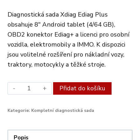
price
price
Diagnostická sada Xdiag Ediag Plus
was:
is:
obsahuje 8″ Android tablet (4/64 GB),
475.00€.
398.00€.
OBD2 konektor Ediag+ a licenci pro osobní
vozidla, elektromobily a IMMO. K dispozici
jsou volitelné rozšíření pro nákladní vozy,
traktory, motocykly a těžké stroje.
Xdiag
Alternati
Přidat do košíku
Diagnostic
Set
Kategorie:
Kompletní diagnostická sada
Ediag
Plus
quantity
Popis