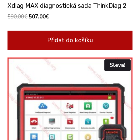
Xdiag MAX diagnostická sada ThinkDiag 2
Original
Current
590.00
€
507.00
€
price
price
was:
is:
Přidat do košíku
590.00€.
507.00€.
Sleva!