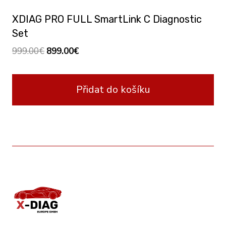
XDIAG PRO FULL SmartLink C Diagnostic
Set
Original
Current
999.00
€
899.00
€
price
price
was:
is:
Přidat do košíku
999.00€.
899.00€.