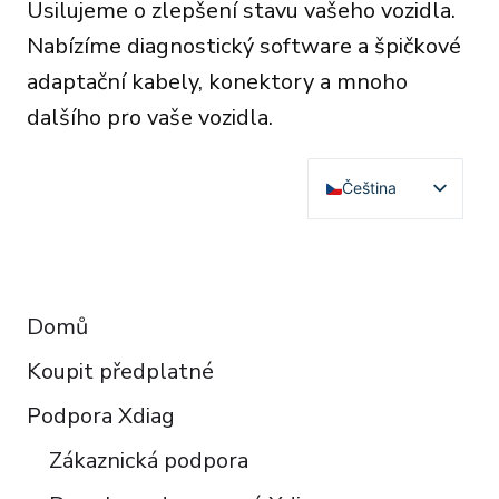
Usilujeme o zlepšení stavu vašeho vozidla.
Nabízíme diagnostický software a špičkové
adaptační kabely, konektory a mnoho
dalšího pro vaše vozidla.
Čeština
English
Deutsch
RESOURCES
Français
Domů
Español
Koupit předplatné
Italiano
Polski
Podpora Xdiag
Türkçe
Zákaznická podpora
Português do Brasil