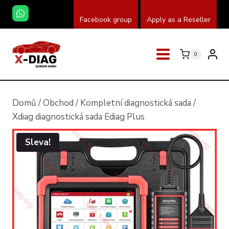
Přeskočit
Facebook group
Apply as a Reseller
na
obsah
0
Domů
/
Obchod
/
Kompletní diagnostická sada
/
Xdiag diagnostická sada Ediag Plus
Sleva!