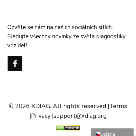
FOLLOW US
Ozvěte se nám na našich sociálních sítích.
Sledujte všechny novinky ze světa diagnostiky
vozidel!
Português do Brasil
Türkçe
Polski
Italiano
Español
Français
© 2026 XDIAG. All rights reserved |
Terms
Deutsch
|
Privacy
|
support@xdiag.org
English
Čeština