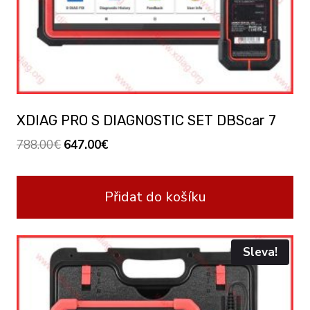
XDIAG PRO S DIAGNOSTIC SET DBScar 7
Original
Current
788.00
€
647.00
€
price
price
was:
is:
Přidat do košíku
788.00€.
647.00€.
Sleva!