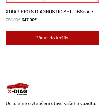
XDIAG PRO S DIAGNOSTIC SET DBScar 7
Original
Current
788.00
€
647.00
€
price
price
was:
is:
Přidat do košíku
788.00€.
647.00€.
Usilujeme o zlepšení stavu vašeho vozidla.