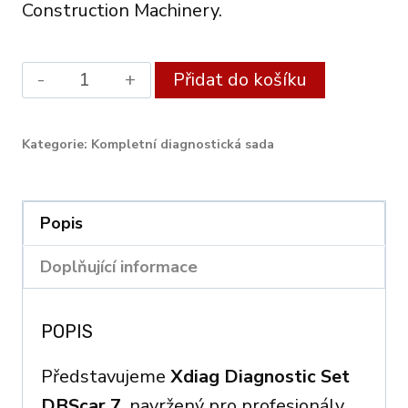
Construction Machinery.
XDIAG
Alternati
Přidat do košíku
PRO
DIAGNOSTIC
Kategorie:
Kompletní diagnostická sada
SET
DBScar
7
Popis
–
Doplňující informace
PROFESSIONAL
KIT
POPIS
WITH
FULL
Představujeme
Xdiag Diagnostic Set
LICENSE
DBScar 7
, navržený pro profesionály,