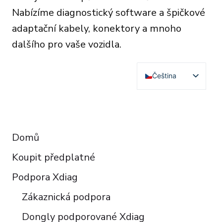
Nabízíme diagnostický software a špičkové
adaptační kabely, konektory a mnoho
dalšího pro vaše vozidla.
Čeština
English
Deutsch
RESOURCES
Français
Domů
Español
Koupit předplatné
Italiano
Polski
Podpora Xdiag
Türkçe
Zákaznická podpora
Português do Brasil
Dongly podporované Xdiag