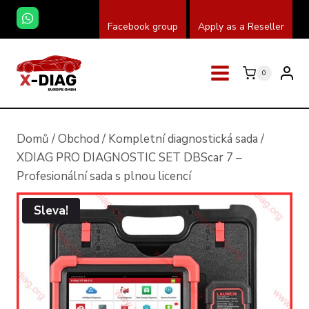
Přeskočit
Facebook group
Apply as a Reseller
na
obsah
0
Domů
/
Obchod
/
Kompletní diagnostická sada
/
XDIAG PRO DIAGNOSTIC SET DBScar 7 –
Profesionální sada s plnou licencí
Sleva!