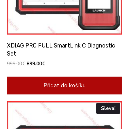
XDIAG PRO FULL SmartLink C Diagnostic
Set
Original
Current
999.00
€
899.00
€
price
price
was:
is:
Přidat do košíku
999.00€.
899.00€.
Sleva!