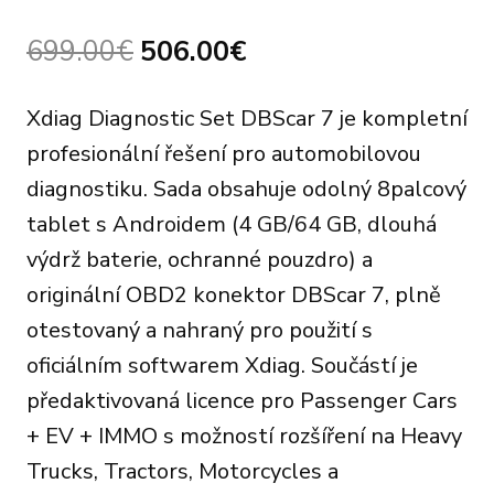
Original
Current
699.00
€
506.00
€
price
price
Xdiag Diagnostic Set DBScar 7 je kompletní
was:
is:
profesionální řešení pro automobilovou
699.00€.
506.00€.
diagnostiku. Sada obsahuje odolný 8palcový
tablet s Androidem (4 GB/64 GB, dlouhá
výdrž baterie, ochranné pouzdro) a
originální OBD2 konektor DBScar 7, plně
otestovaný a nahraný pro použití s
oficiálním softwarem Xdiag. Součástí je
předaktivovaná licence pro Passenger Cars
+ EV + IMMO s možností rozšíření na Heavy
Trucks, Tractors, Motorcycles a