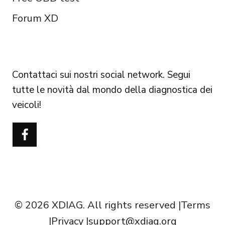
Forum XD
FOLLOW US
Contattaci sui nostri social network. Segui
tutte le novità dal mondo della diagnostica dei
veicoli!
Português do Brasil
Türkçe
Polski
Čeština
Español
Français
© 2026 XDIAG. All rights reserved |
Terms
Deutsch
|
Privacy
|
support@xdiag.org