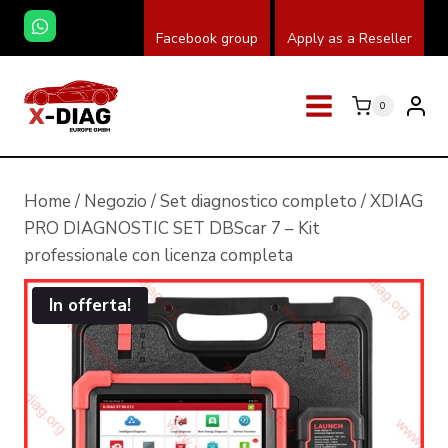
Salta
Facebook group
Apply as a Reseller
al
contenuto
0
Home
/
Negozio
/
Set diagnostico completo
/
XDIAG
PRO DIAGNOSTIC SET DBScar 7 – Kit
professionale con licenza completa
In offerta!