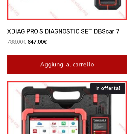
XDIAG PRO S DIAGNOSTIC SET DBScar 7
Original
Current
788.00
€
647.00
€
price
price
was:
is:
Aggiungi al carrello
788.00€.
647.00€.
In offerta!