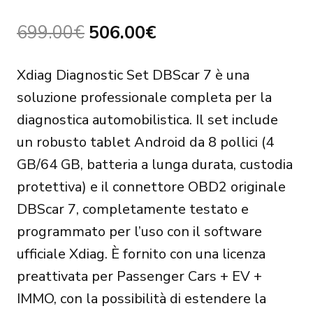
Original
Current
699.00
€
506.00
€
price
price
Xdiag Diagnostic Set DBScar 7 è una
was:
is:
soluzione professionale completa per la
699.00€.
506.00€.
diagnostica automobilistica. Il set include
un robusto tablet Android da 8 pollici (4
GB/64 GB, batteria a lunga durata, custodia
protettiva) e il connettore OBD2 originale
DBScar 7, completamente testato e
programmato per l’uso con il software
ufficiale Xdiag. È fornito con una licenza
preattivata per Passenger Cars + EV +
IMMO, con la possibilità di estendere la