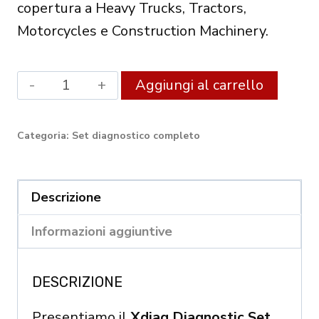
copertura a Heavy Trucks, Tractors,
Motorcycles e Construction Machinery.
XDIAG
Altern
Aggiungi al carrello
PRO
DIAGNOSTIC
Categoria:
Set diagnostico completo
SET
DBScar
7
Descrizione
–
Informazioni aggiuntive
PROFESSIONAL
KIT
DESCRIZIONE
WITH
FULL
Presentiamo il
Xdiag Diagnostic Set