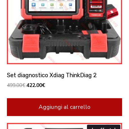
Set diagnostico Xdiag ThinkDiag 2
Original
Current
499.00
€
422.00
€
price
price
was:
is:
Aggiungi al carrello
499.00€.
422.00€.