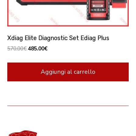
Xdiag Elite Diagnostic Set Ediag Plus
Original
Current
570.00
€
485.00
€
price
price
was:
is:
Aggiungi al carrello
570.00€.
485.00€.